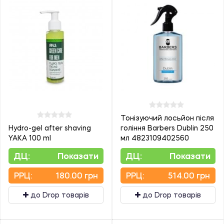
Тонізуючий лосьйон після
Hydro-gel after shaving
гоління Barbers Dublin 250
YAKA 100 ml
мл 4823109402560
ДЦ:
Показати
ДЦ:
Показати
PPЦ:
180.00 грн
PPЦ:
514.00 грн
до Drop товарів
до Drop товарів