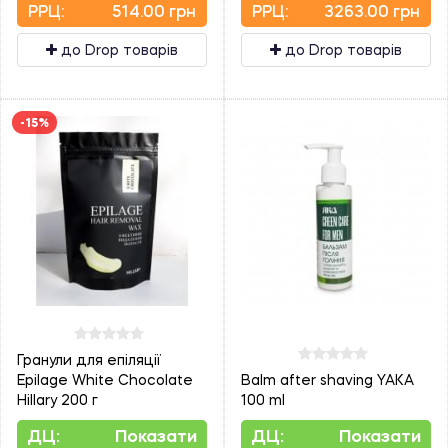
PPЦ:
514.00 грн
PPЦ:
3263.00 грн
до Drop товарів
до Drop товарів
-15%
Гранули для епіляції
Epilage White Chocolate
Balm after shaving YAKA
Hillary 200 г
100 ml
ДЦ:
Показати
ДЦ:
Показати