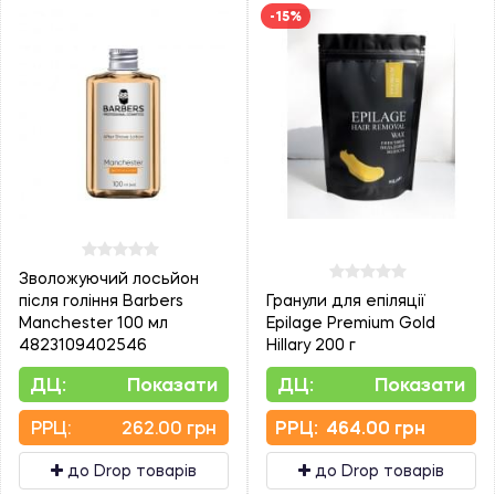
-15%
Зволожуючий лосьйон
після гоління Barbers
Гранули для епіляції
Manchester 100 мл
Epilage Premium Gold
4823109402546
Hillary 200 г
ДЦ:
Показати
ДЦ:
Показати
PPЦ:
262.00 грн
PPЦ:
464.00 грн
до Drop товарів
до Drop товарів