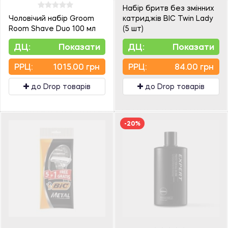
Набір бритв без змінних
Чоловічий набір Groom
катриджів BIC Twin Lady
Room Shave Duo 100 мл
(5 шт)
ДЦ:
Показати
ДЦ:
Показати
PPЦ:
1015.00 грн
PPЦ:
84.00 грн
до Drop товарів
до Drop товарів
-20%