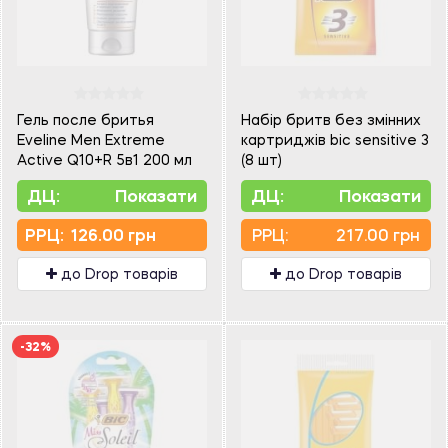
Гель после бритья
Набір бритв без змінних
Eveline Men Extreme
картриджів bic sensitive 3
Active Q10+R 5в1 200 мл
(8 шт)
ДЦ:
Показати
ДЦ:
Показати
PPЦ:
126.00 грн
PPЦ:
217.00 грн
до Drop товарів
до Drop товарів
-32%