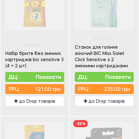
Станок для гоління
Набір бритв без змінних
жіночий BIC Miss Soleil
картриджів bic sensitive 3
Click Sensitive з 2
(4 + 2 шт)
змінними картриджами
ДЦ:
Показати
ДЦ:
Показати
PPЦ:
121.00 грн
PPЦ:
235.00 грн
до Drop товарів
до Drop товарів
-32%