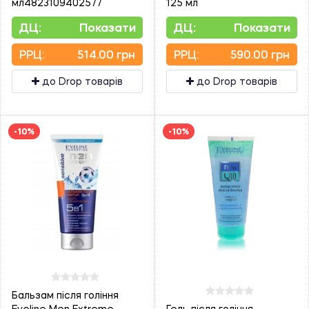
мл4823109402577
125 мл
ДЦ:
Показати
ДЦ:
Показати
PPЦ:
514.00 грн
PPЦ:
590.00 грн
до Drop товарів
до Drop товарів
-10%
-10%
Бальзам після гоління
Eveline Men Extreme
Гель після гоління