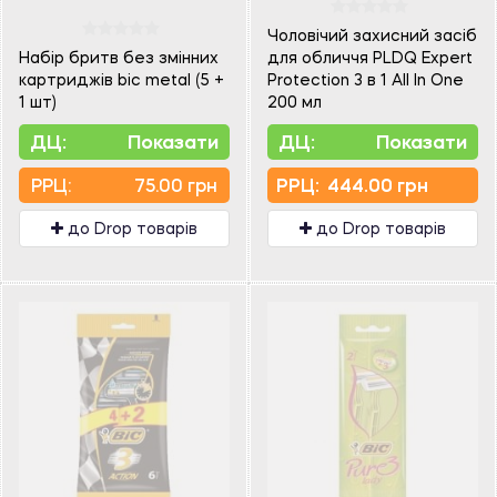
Чоловічий захисний засіб
Набір бритв без змінних
для обличчя PLDQ Expert
картриджів bic metal (5 +
Protection 3 в 1 All In One
1 шт)
200 мл
ДЦ:
Показати
ДЦ:
Показати
PPЦ:
75.00 грн
PPЦ:
444.00 грн
до Drop товарів
до Drop товарів