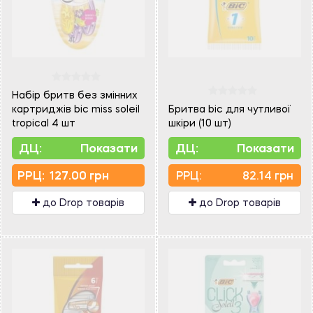
Набір бритв без змінних
картриджів bic miss soleil
Бритва bic для чутливої
tropical 4 шт
шкіри (10 шт)
ДЦ:
Показати
ДЦ:
Показати
PPЦ:
127.00 грн
PPЦ:
82.14 грн
до Drop товарів
до Drop товарів