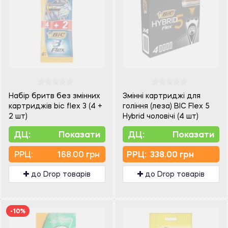
Набір бритв без змінних
Змінні картриджі для
картриджів bic flex 3 (4 +
гоління (леза) BIC Flex 5
2 шт)
Hybrid чоловічі (4 шт)
ДЦ:
Показати
ДЦ:
Показати
PPЦ:
168.00 грн
PPЦ:
338.00 грн
до Drop товарів
до Drop товарів
-10%