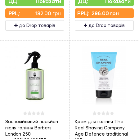
ДЦ:
Показати
ДЦ:
Показати
PPЦ:
182.00 грн
PPЦ:
296.00 грн
до Drop товарів
до Drop товарів
Заспокійливий лосьйон
Крем для гоління The
після гоління Barbers
Real Shaving Company
London 250
Age Defence traditional