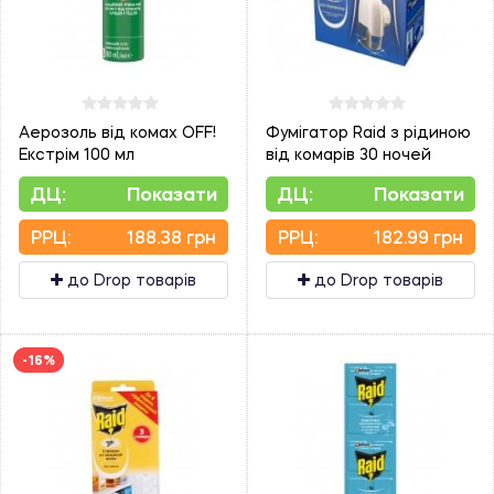
Аерозоль від комах OFF!
Фумігатор Raid з рідиною
Екстрім 100 мл
від комарів 30 ночей
ДЦ:
Показати
ДЦ:
Показати
PPЦ:
188.38 грн
PPЦ:
182.99 грн
до Drop товарів
до Drop товарів
-16%