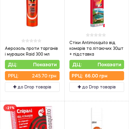
Стіки Antimosquito від
Аерозоль проти тарганів
комарів та літаючих 30шт
і мурашок Raid 300 мл
+ підставка
ДЦ:
Показати
ДЦ:
Показати
PPЦ:
245.70 грн
PPЦ:
66.00 грн
до Drop товарів
до Drop товарів
-21%