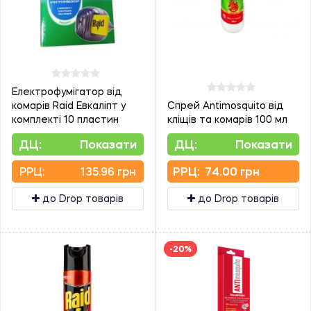
Електрофумігатор від
комарів Raid Евкаліпт у
Спрей Antimosquito від
комплекті 10 пластин
кліщів та комарів 100 мл
ДЦ:
Показати
ДЦ:
Показати
PPЦ:
135.96 грн
PPЦ:
74.00 грн
до Drop товарів
до Drop товарів
-20%