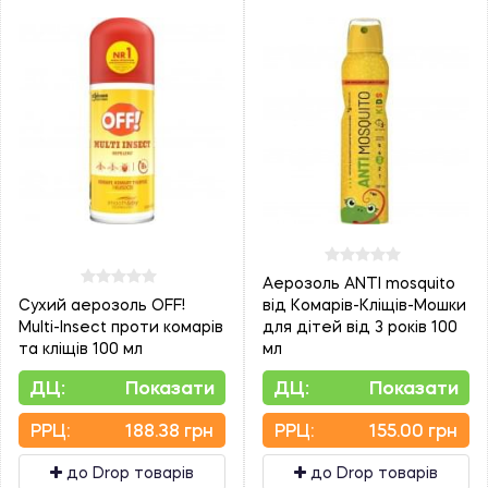
Аерозоль ANTI mosquito
Cухий аерозоль OFF!
від Комарів-Кліщів-Мошки
Multi-Insect проти комарів
для дітей від 3 років 100
та кліщів 100 мл
мл
ДЦ:
Показати
ДЦ:
Показати
PPЦ:
188.38 грн
PPЦ:
155.00 грн
до Drop товарів
до Drop товарів