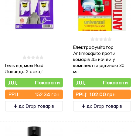
Електрофумігатор
Antimosquito проти
комарів 45 ночей у
Гель від молі Raid
комплекті з рідиною 30
Лаванда 2 секції
мл
ДЦ:
Показати
ДЦ:
Показати
PPЦ:
152.34 грн
PPЦ:
102.00 грн
до Drop товарів
до Drop товарів