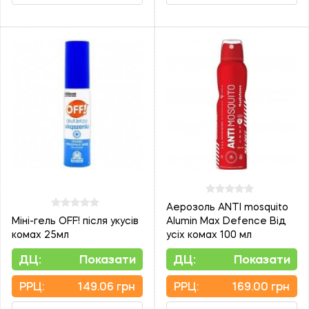
Аерозоль ANTI mosquito
Міні-гель OFF! після укусів
Alumin Max Defence Від
комах 25мл
усіх комах 100 мл
ДЦ:
Показати
ДЦ:
Показати
PPЦ:
149.06 грн
PPЦ:
169.00 грн