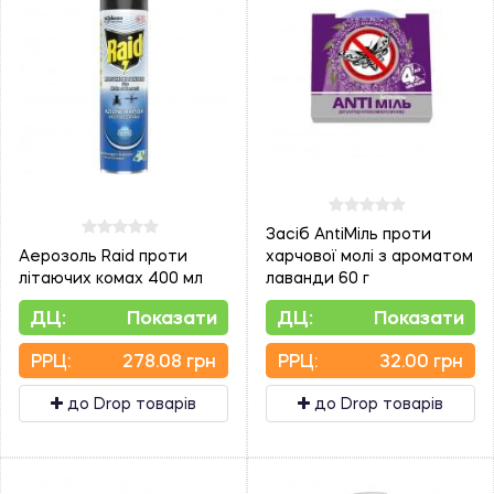
Засіб AntiМіль проти
Аерозоль Raid проти
харчової молі з ароматом
літаючих комах 400 мл
лаванди 60 г
ДЦ:
Показати
ДЦ:
Показати
PPЦ:
278.08 грн
PPЦ:
32.00 грн
до Drop товарів
до Drop товарів