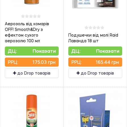
Аерозоль від комарів
OFF! Smooth&Dry з
ефектом сухого
Подушечки від молі Raid
аерозолю 100 мл
Лаванда 18 шт
ДЦ:
Показати
ДЦ:
Показати
PPЦ:
175.03 грн
PPЦ:
165.44 грн
до Drop товарів
до Drop товарів