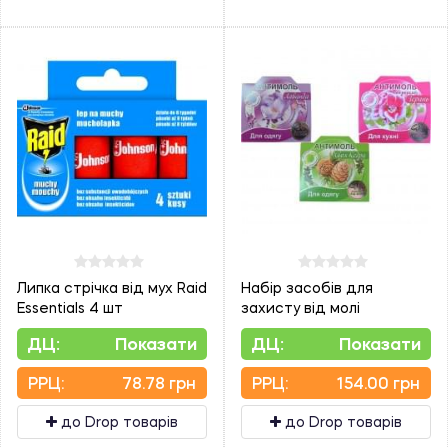
Липка стрічка від мух Raid
Набір засобів для
Essentials 4 шт
захисту від молі
ДЦ:
Показати
ДЦ:
Показати
PPЦ:
78.78 грн
PPЦ:
154.00 грн
до Drop товарів
до Drop товарів