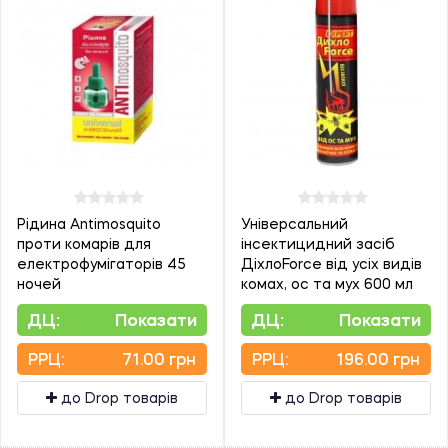
Рідина Antimosquito
Універсальний
проти комарів для
інсектицидний засіб
електрофумігаторів 45
ДіхлоForce від усіх видів
ночей
комах, ос та мух 600 мл
ДЦ:
Показати
ДЦ:
Показати
PPЦ:
71.00 грн
PPЦ:
196.00 грн
до Drop товарів
до Drop товарів