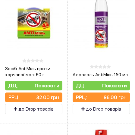
Засіб AntiМіль проти
харчової молі 60 г
Аерозоль AntiМіль 150 мл
ДЦ:
Показати
ДЦ:
Показати
PPЦ:
32.00 грн
PPЦ:
96.00 грн
до Drop товарів
до Drop товарів