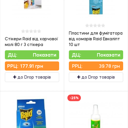
Пластини для фумігатора
Cтікери Raid від харчової
від комарів Raid Евкаліпт
молі 80 г 3 стікера
10 шт
ДЦ:
Показати
ДЦ:
Показати
PPЦ:
177.91 грн
PPЦ:
39.78 грн
до Drop товарів
до Drop товарів
-25%