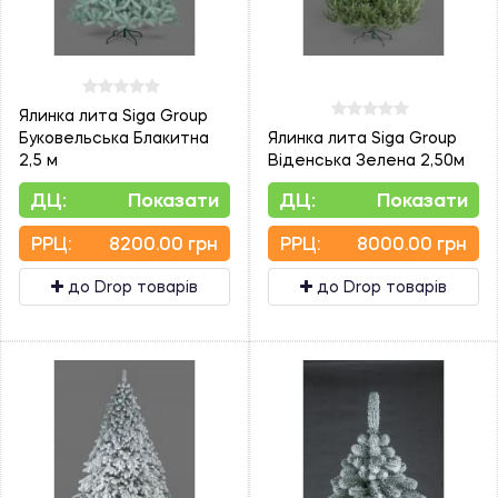
Ялинка лита Siga Group
Буковельська Блакитна
Ялинка лита Siga Group
2,5 м
Віденська Зелена 2,50м
ДЦ:
Показати
ДЦ:
Показати
PPЦ:
8200.00 грн
PPЦ:
8000.00 грн
до Drop товарів
до Drop товарів