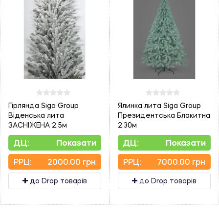
Гірлянда Siga Group
Ялинка лита Siga Group
Віденська лита
Президентська Блакитна
ЗАСНІЖЕНА 2,5м
2,30м
ДЦ:
Показати
ДЦ:
Показати
PPЦ:
2000.00 грн
PPЦ:
7000.00 грн
до Drop товарів
до Drop товарів