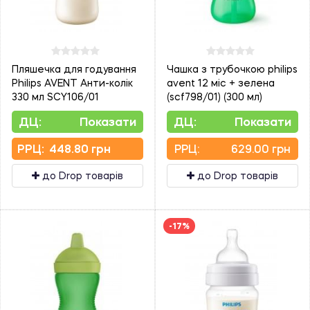
Пляшечка для годування
Чашка з трубочкою philips
Philips AVENT Анти-колік
avent 12 міс + зелена
330 мл SCY106/01
(scf798/01) (300 мл)
ДЦ:
Показати
ДЦ:
Показати
PPЦ:
448.80 грн
PPЦ:
629.00 грн
до Drop товарів
до Drop товарів
-17%