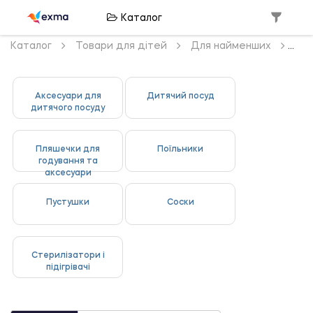
Каталог
Каталог
Товари для дітей
Для найменших
Аксесуари для
Дитячий посуд
дитячого посуду
Пляшечки для
Поїльники
годування та
аксесуари
Пустушки
Соски
Стерилізатори і
підігрівачі