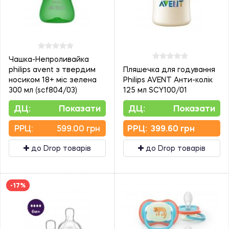
Чашка-Непроливайка
philips avent з твердим
Пляшечка для годування
носиком 18+ міс зелена
Philips AVENT Анти-колік
300 мл (scf804/03)
125 мл SCY100/01
ДЦ:
Показати
ДЦ:
Показати
PPЦ:
599.00 грн
PPЦ:
399.60 грн
до Drop товарів
до Drop товарів
-17%