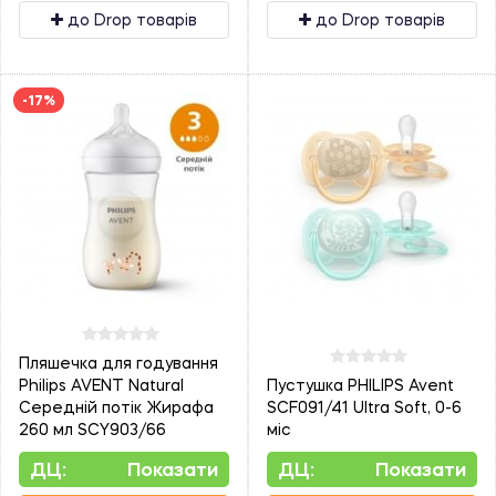
до Drop товарів
до Drop товарів
-17%
Пляшечка для годування
Philips AVENT Natural
Пустушка PHILIPS Avent
Середній потік Жирафа
SCF091/41 Ultra Soft, 0-6
260 мл SCY903/66
міс
ДЦ:
Показати
ДЦ:
Показати