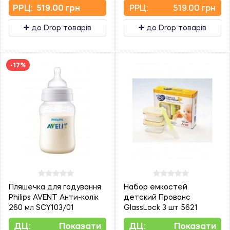
PPЦ:
519.00 грн
PPЦ:
519.00 грн
до Drop товарів
до Drop товарів
-17%
Пляшечка для годування
Набор емкостей
Philips AVENT Анти-колік
детский Прованс
260 мл SCY103/01
GlassLock 3 шт 5621
ДЦ:
Показати
ДЦ:
Показати