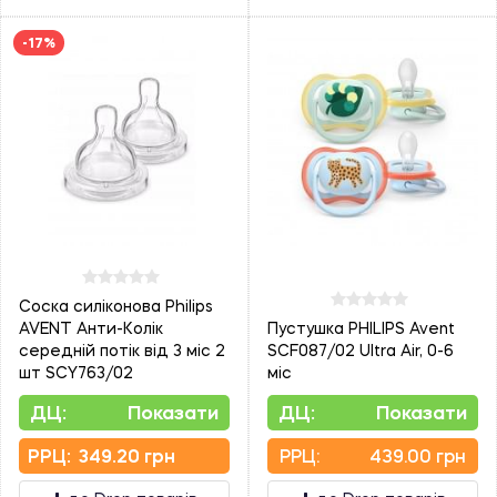
-17%
Соска силіконова Philips
AVENT Анти-Колік
Пустушка PHILIPS Avent
середній потік від 3 міс 2
SCF087/02 Ultra Air, 0-6
шт SCY763/02
міс
ДЦ:
Показати
ДЦ:
Показати
PPЦ:
349.20 грн
PPЦ:
439.00 грн