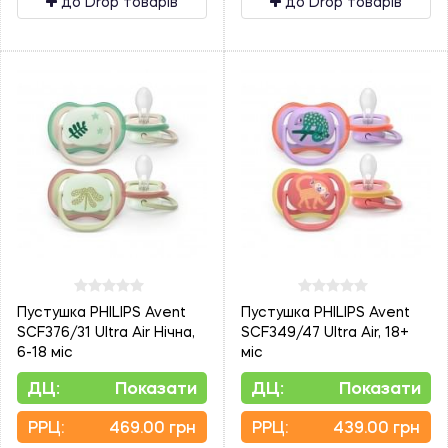
до Drop товарів
до Drop товарів
Пустушка PHILIPS Avent
Пустушка PHILIPS Avent
SCF376/31 Ultra Air Нічна,
SCF349/47 Ultra Air, 18+
6-18 міс
міс
ДЦ:
Показати
ДЦ:
Показати
PPЦ:
469.00 грн
PPЦ:
439.00 грн