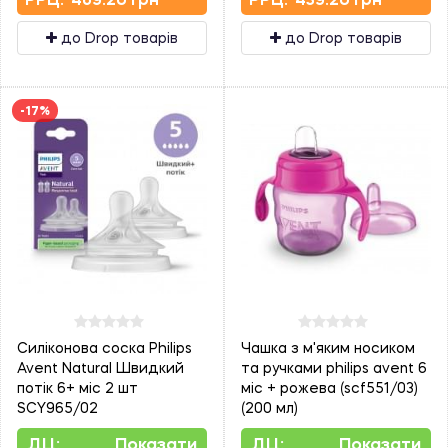
до Drop товарів
до Drop товарів
-17%
Силіконова соска Philips
Чашка з м'яким носиком
Avent Natural Швидкий
та ручками philips avent 6
потік 6+ міс 2 шт
міс + рожева (scf551/03)
SCY965/02
(200 мл)
ДЦ:
Показати
ДЦ:
Показати