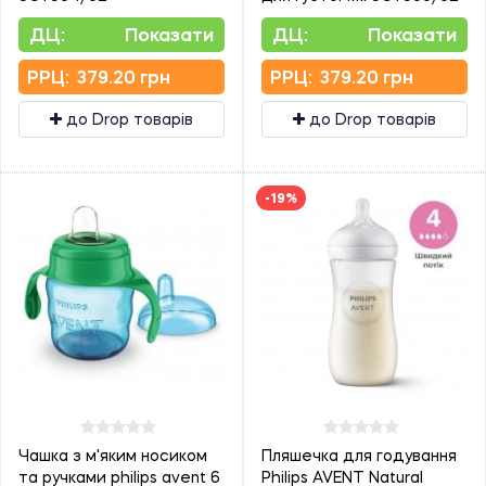
ДЦ:
Показати
ДЦ:
Показати
PPЦ:
379.20 грн
PPЦ:
379.20 грн
до Drop товарів
до Drop товарів
-19%
Чашка з м'яким носиком
Пляшечка для годування
та ручками philips avent 6
Philips AVENT Natural