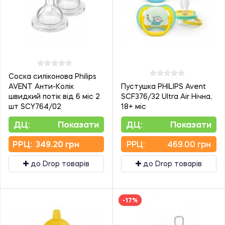
Соска силіконова Philips
AVENT Анти-Колік
Пустушка PHILIPS Avent
швидкий потік від 6 міс 2
SCF376/32 Ultra Air Нічна,
шт SCY764/02
18+ міс
ДЦ:
Показати
ДЦ:
Показати
PPЦ:
349.20 грн
PPЦ:
469.00 грн
до Drop товарів
до Drop товарів
-17%