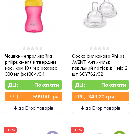
Чашка-Непроливайка
Соска силіконова Philips
philips avent з твердим
AVENT Анти-кільк
носиком 18+ міс рожева
повільний потік від 1 міс 2
300 мл (scf804/04)
шт SCY762/02
ДЦ:
Показати
ДЦ:
Показати
PPЦ:
599.00 грн
PPЦ:
349.20 грн
до Drop товарів
до Drop товарів
-19%
-16%