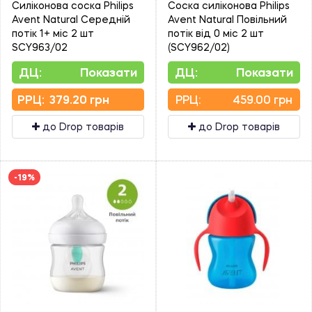
Силіконова соска Philips
Соска силіконова Philips
Avent Natural Середній
Avent Natural Повільний
потік 1+ міс 2 шт
потік від 0 міс 2 шт
SCY963/02
(SCY962/02)
ДЦ:
Показати
ДЦ:
Показати
PPЦ:
379.20 грн
PPЦ:
459.00 грн
до Drop товарів
до Drop товарів
-19%