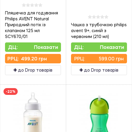
Пляшечка для годування
Philips AVENT Natural
Природний потік із
Чашка з трубочкою philips
клапаном 125 мл
avent 9+, синій з
SCY670/01
червоним (210 мл)
ДЦ:
Показати
ДЦ:
Показати
PPЦ:
499.20 грн
PPЦ:
599.00 грн
до Drop товарів
до Drop товарів
-22%