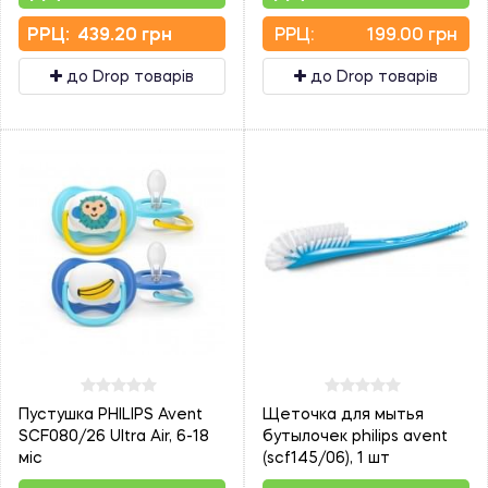
PPЦ:
439.20 грн
PPЦ:
199.00 грн
до Drop товарів
до Drop товарів
Пустушка PHILIPS Avent
Щеточка для мытья
SCF080/26 Ultra Air, 6-18
бутылочек philips avent
міс
(scf145/06), 1 шт