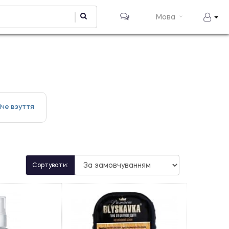
Мова
іче взуття
Сортувати: