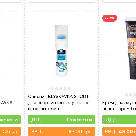
-27%
Очисник BLYSKAVKA SPORT
KAVKA
для спортивного взуття та
Крем для взутт
підошви 75 мл
аплікатором бі
казати
ДЦ:
Показати
ДЦ:
.00 грн
PPЦ:
97.00 грн
PPЦ:
49.00 