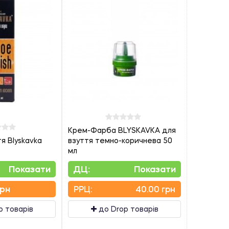
Крем-Фарба BLYSKAVKA для
я Blyskavka
взуття темно-коричнева 50
мл
Показати
ДЦ:
Показати
грн
PPЦ:
40.00 грн
p товарів
до Drop товарів