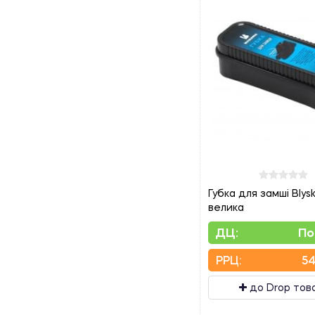
Губка для замші Blys
велика
ДЦ:
По
PPЦ:
54
до Drop тов