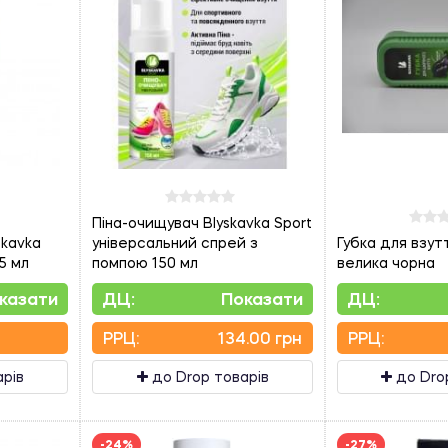
Піна-очищувач Blyskavka Sport
skavka
універсальний спрей з
Губка для взу
5 мл
помпою 150 мл
велика чорна
казати
ДЦ:
Показати
ДЦ:
PPЦ:
134.00 грн
PPЦ:
арів
до Drop товарів
до Dro
-24%
-27%