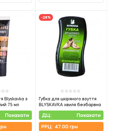
-28%
я Blyskavka з
Губка для шкіряного взуття
лий 75 мл
BLYSKAVKA хвиля безбарвна
Показати
ДЦ:
Показати
грн
PPЦ:
47.00 грн