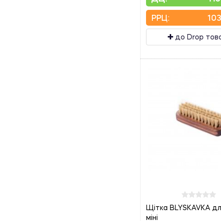
PPЦ:
103
до Drop тов
Щітка BLYSKAVKA дл
міні