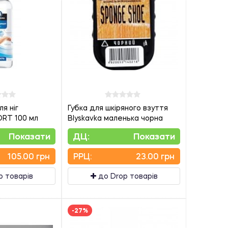
я ніг
Губка для шкіряного взуття
RT 100 мл
Blyskavka маленька чорна
Показати
ДЦ:
Показати
105.00 грн
PPЦ:
23.00 грн
p товарів
до Drop товарів
-27%