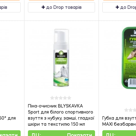
арів
до Drop товарів
до Dro
Піна-очисник BLYSKAVKA
Sport для білого спортивного
60* для
взуття з нубуку, замші, гладкої
Губка для взу
шкіри та текстилю 150 мл
MAXI безбарвн
казати
ДЦ:
Показати
ДЦ: