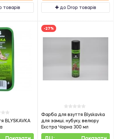
p товарів
до Drop товарів
-27%
Фарба для взуття Blyskavka
ття BLYSKAVKA
для замші, нубуку, велюру
а
Екстра Чорна 300 мл
Показати
ДЦ:
Показати