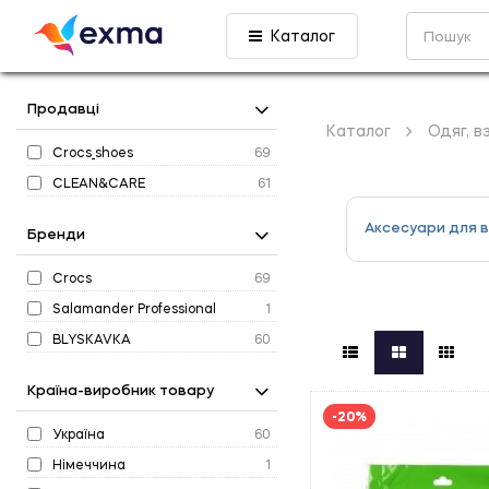
Каталог
Продавці
Каталог
Одяг, в
Crocs_shoes
69
CLEAN&CARE
61
Аксесуари для 
Бренди
Crocs
69
Salamander Professional
1
BLYSKAVKA
60
Країна-виробник товару
-20%
Україна
60
Німеччина
1