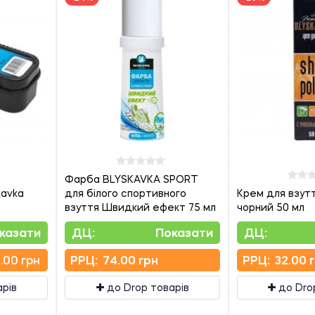
Фарба BLYSKAVKA SPORT
kavka
для білого спортивного
Крем для взутт
взуття Швидкий ефект 75 мл
чорний 50 мл
казати
ДЦ:
Показати
ДЦ:
.00 грн
PPЦ:
74.00 грн
PPЦ:
32.00 
арів
до Drop товарів
до Dro