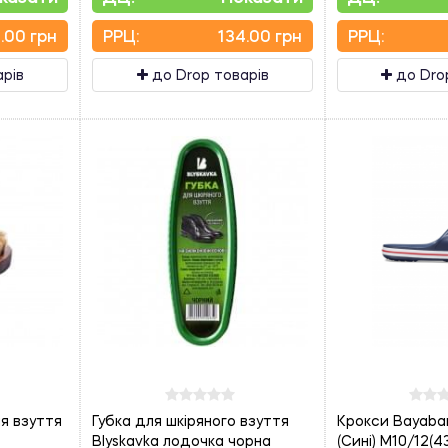
.00 грн
PPЦ:
134.00 грн
PPЦ:
арів
до Drop товарів
до Dro
я взуття
Губка для шкіряного взуття
Крокси Bayaban
Blyskavka лодочка чорна
(Сині) М10/12(4