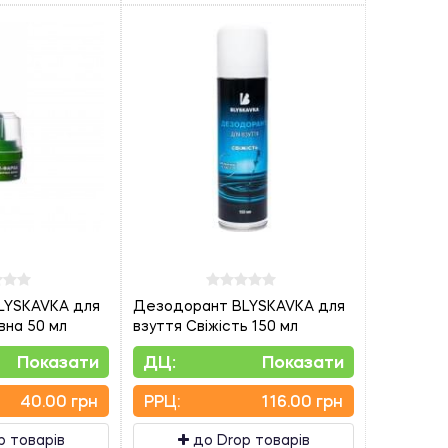
LYSKAVKA для
Дезодорант BLYSKAVKA для
вна 50 мл
взуття Свіжість 150 мл
Показати
ДЦ:
Показати
40.00 грн
PPЦ:
116.00 грн
p товарів
до Drop товарів