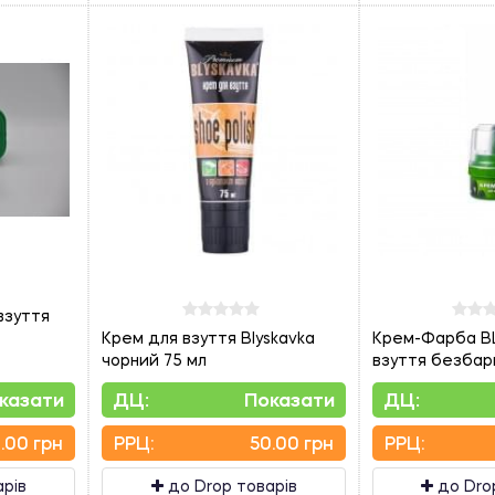
взуття
Крем для взуття Blyskavka
Крем-Фарба B
чорний 75 мл
взуття безбар
казати
ДЦ:
Показати
ДЦ:
.00 грн
PPЦ:
50.00 грн
PPЦ:
арів
до Drop товарів
до Dro