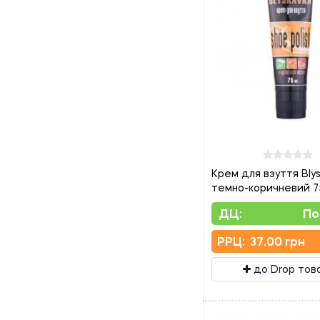
Крем для взуття Bly
темно-коричневий 7
ДЦ:
По
PPЦ:
37.00 грн
до Drop тов