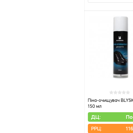
Піна-очищувач BLYS
150 мл
ДЦ:
По
PPЦ:
116