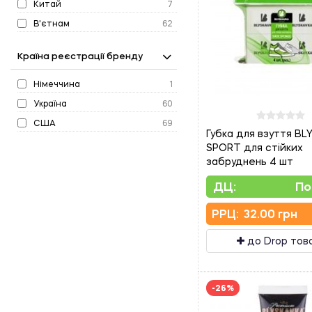
Китай
7
В'єтнам
62
Країна реєстрації бренду
Німеччина
1
Україна
60
США
69
Губка для взуття B
SPORT для стійких
забруднень 4 шт
ДЦ:
По
PPЦ:
32.00 грн
до Drop тов
-26%