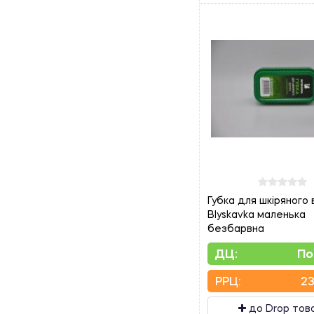
Губка для шкіряного 
Blyskavka маленька
безбарвна
ДЦ:
По
PPЦ:
23
до Drop тов