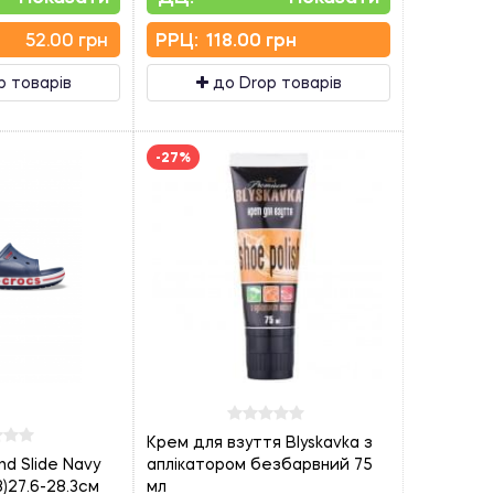
52.00 грн
PPЦ:
118.00 грн
p товарів
до Drop товарів
-27%
Крем для взуття Blyskavka з
d Slide Navy
аплікатором безбарвний 75
3)27.6-28.3см
мл