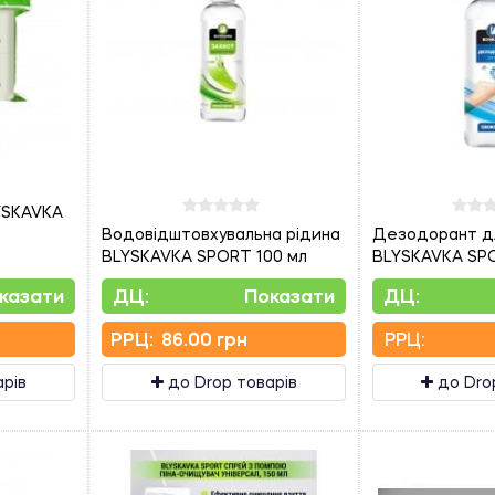
LYSKAVKA
Водовідштовхувальна рідина
Дезодорант дл
BLYSKAVKA SPORT 100 мл
BLYSKAVKA SPO
казати
ДЦ:
Показати
ДЦ:
PPЦ:
86.00 грн
PPЦ:
арів
до Drop товарів
до Dro