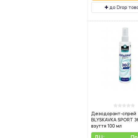
до Drop тов
Дезодорант-спрей
BLYSKAVKA SPORT 3
взуття 100 мл
ДЦ:
По