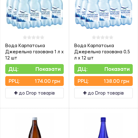
Вода Карпатська
Вода Карпатська
Джерельна газована 1 л х
Джерельна газована 0,5
12 шт
л х 12 шт
ДЦ:
Показати
ДЦ:
Показати
PPЦ:
174.00 грн
PPЦ:
138.00 грн
до Drop товарів
до Drop товарів