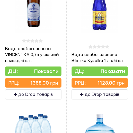
Вода слабогазована
VINCENTKA 0,7л у скляній
Вода слабогазована
пляшці, 6 шт.
Bilinska Kyselka 1 л х 6 шт
ДЦ:
Показати
ДЦ:
Показати
PPЦ:
1368.00 грн
PPЦ:
1128.00 грн
до Drop товарів
до Drop товарів