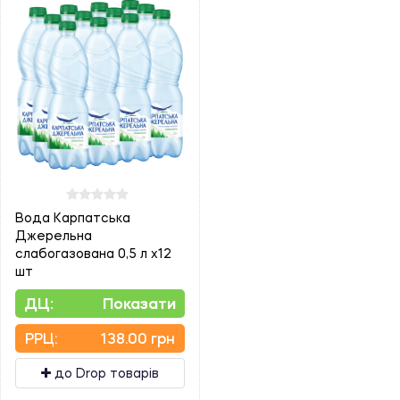
Вода Карпатська
Джерельна
слабогазована 0,5 л х12
шт
ДЦ:
Показати
PPЦ:
138.00 грн
до Drop товарів