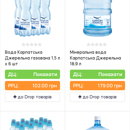
Вода Карпатська
Мінеральна вода
Джерельна газована 1,5 л
Карпатська Джерельна
х 6 шт
18,9 л
ДЦ:
Показати
ДЦ:
Показати
PPЦ:
102.00 грн
PPЦ:
179.00 грн
до Drop товарів
до Drop товарів