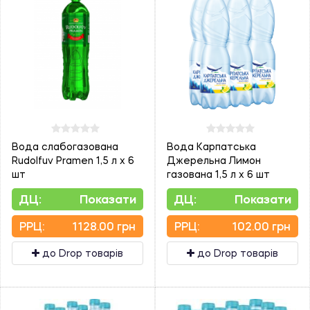
Вода слабогазована
Вода Карпатська
Rudolfuv Pramen 1,5 л х 6
Джерельна Лимон
шт
газована 1,5 л х 6 шт
ДЦ:
Показати
ДЦ:
Показати
PPЦ:
1128.00 грн
PPЦ:
102.00 грн
до Drop товарів
до Drop товарів