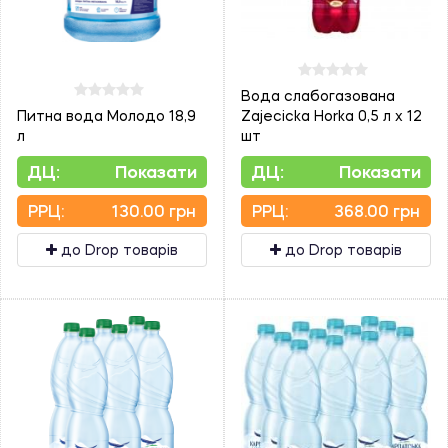
Вода слабогазована
Питна вода Молодо 18,9
Zajecicka Horka 0,5 л х 12
л
шт
ДЦ:
Показати
ДЦ:
Показати
PPЦ:
130.00 грн
PPЦ:
368.00 грн
до Drop товарів
до Drop товарів