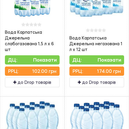
Вода Карпатська
Джерельна
Вода Карпатська
слабогазована 1,5 л х 6
Джерельна негазована 1
шт
л х 12 шт
ДЦ:
Показати
ДЦ:
Показати
PPЦ:
102.00 грн
PPЦ:
174.00 грн
до Drop товарів
до Drop товарів