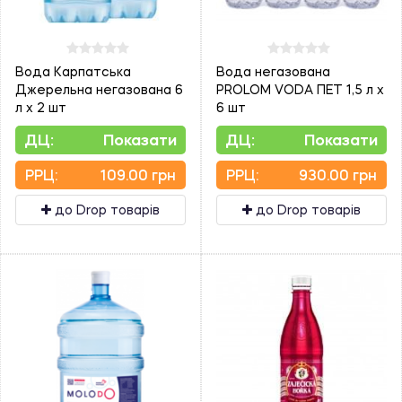
Вода Карпатська
Вода негазована
Джерельна негазована 6
PROLOM VODA ПЕТ 1,5 л х
л х 2 шт
6 шт
ДЦ:
Показати
ДЦ:
Показати
PPЦ:
109.00 грн
PPЦ:
930.00 грн
до Drop товарів
до Drop товарів