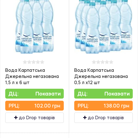
Вода Карпатська
Вода Карпатська
Джерельна негазована
Джерельна негазована
1,5 л х 6 шт
0,5 л х12 шт
ДЦ:
Показати
ДЦ:
Показати
PPЦ:
102.00 грн
PPЦ:
138.00 грн
до Drop товарів
до Drop товарів