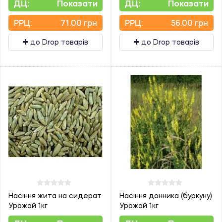
ДЦ:
Показати
ДЦ:
Показати
PPЦ:
71.00 грн
PPЦ:
56.00 грн
до Drop товарів
до Drop товарів
Насіння жита на сидерат
Насіння донника (буркуну)
Урожай 1кг
Урожай 1кг