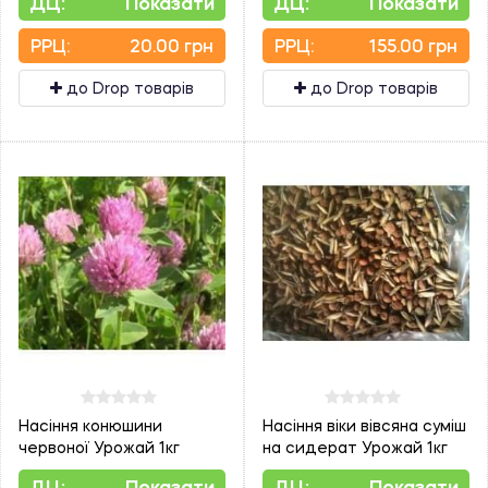
ДЦ:
Показати
ДЦ:
Показати
PPЦ:
20.00 грн
PPЦ:
155.00 грн
до Drop товарів
до Drop товарів
Насіння конюшини
Насіння віки вівсяна суміш
червоної Урожай 1кг
на сидерат Урожай 1кг
ДЦ:
Показати
ДЦ:
Показати