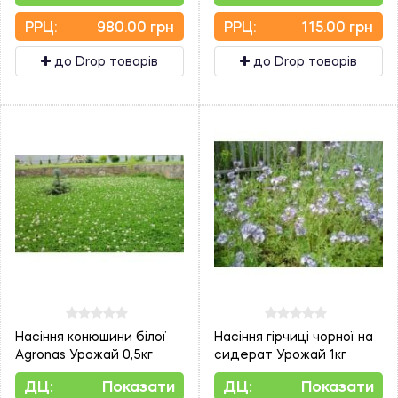
PPЦ:
980.00 грн
PPЦ:
115.00 грн
до Drop товарів
до Drop товарів
Насіння конюшини білої
Насіння гірчиці чорної на
Agronas Урожай 0,5кг
сидерат Урожай 1кг
ДЦ:
Показати
ДЦ:
Показати