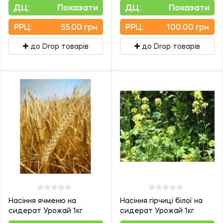
ДЦ:
Показати
ДЦ:
Показати
PPЦ:
55.00 грн
PPЦ:
100.00 грн
до Drop товарів
до Drop товарів
Насіння ячменю на
Насіння гірчиці білої на
сидерат Урожай 1кг
сидерат Урожай 1кг