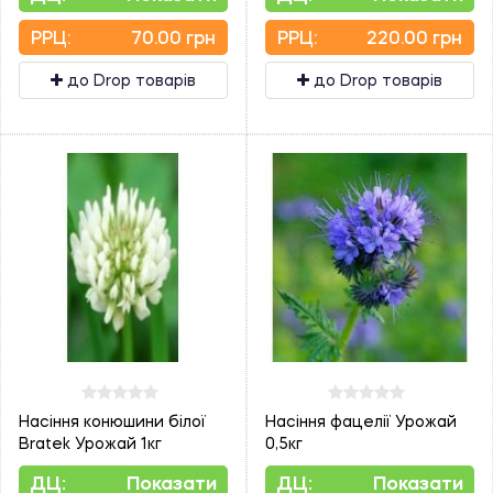
PPЦ:
70.00 грн
PPЦ:
220.00 грн
до Drop товарів
до Drop товарів
Насіння конюшини білої
Насіння фацелії Урожай
Bratek Урожай 1кг
0,5кг
ДЦ:
Показати
ДЦ:
Показати