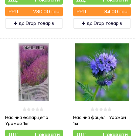
PPЦ:
280.00 грн
PPЦ:
34.00 грн
до Drop товарів
до Drop товарів
Насіння еспарцета
Насіння фацелії Урожай
Урожай 1кг
1кг
ДЦ:
Показати
ДЦ:
Показати