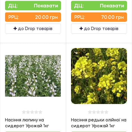
ДЦ:
Показати
ДЦ:
Показати
PPЦ:
20.00 грн
PPЦ:
70.00 грн
до Drop товарів
до Drop товарів
Насіння люпину на
Насіння редьки олійної на
сидерат Урожай 1кг
сидерат Урожай 1кг