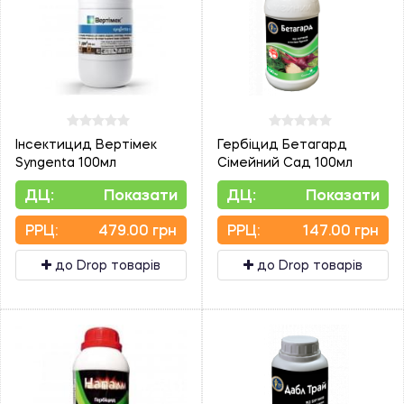
Інсектицид Вертімек
Гербіцид Бетагард
Syngenta 100мл
Сімейний Сад 100мл
ДЦ:
Показати
ДЦ:
Показати
PPЦ:
479.00 грн
PPЦ:
147.00 грн
до Drop товарів
до Drop товарів