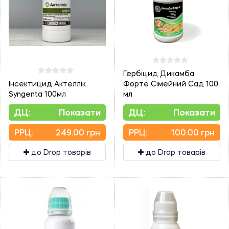
Гербіцид Дикамба
Інсектицид Актеллік
Форте Сімейний Сад 100
Syngenta 100мл
мл
ДЦ:
Показати
ДЦ:
Показати
PPЦ:
249.00 грн
PPЦ:
100.00 грн
до Drop товарів
до Drop товарів