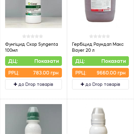
Фунгіцид Скор Syngenta
Гербіцид Раундап Макс
100мл
Bayer 20 л
ДЦ:
Показати
ДЦ:
Показати
PPЦ:
783.00 грн
PPЦ:
9660.00 грн
до Drop товарів
до Drop товарів