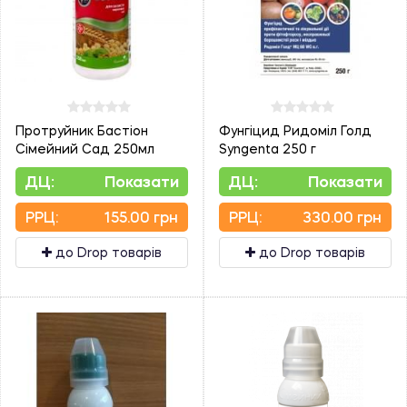
Протруйник Бастіон
Фунгіцид Ридоміл Голд
Сімейний Сад 250мл
Syngenta 250 г
ДЦ:
Показати
ДЦ:
Показати
PPЦ:
155.00 грн
PPЦ:
330.00 грн
до Drop товарів
до Drop товарів