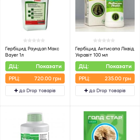
Гербіцид Раундап Макс
Гербіцид Антисапа Ліквід
Bayer 1л
Укравіт 100 мл
ДЦ:
Показати
ДЦ:
Показати
PPЦ:
720.00 грн
PPЦ:
235.00 грн
до Drop товарів
до Drop товарів