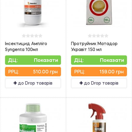
Інсектицид Ампліго
Протруйник Матадор
Syngenta 100мл
Укравіт 150 мл
ДЦ:
Показати
ДЦ:
Показати
PPЦ:
510.00 грн
PPЦ:
159.00 грн
до Drop товарів
до Drop товарів