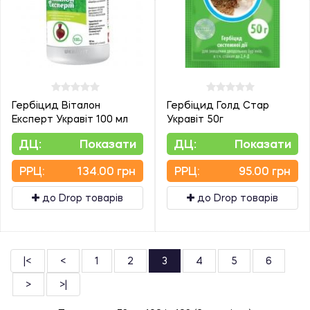
Гербіцид Віталон
Гербіцид Голд Стар
Експерт Укравіт 100 мл
Укравіт 50г
ДЦ:
Показати
ДЦ:
Показати
PPЦ:
134.00 грн
PPЦ:
95.00 грн
до Drop товарів
до Drop товарів
|<
<
1
2
3
4
5
6
>
>|