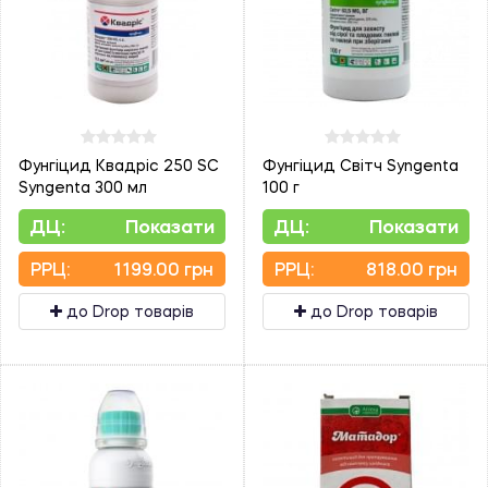
Фунгіцид Квадріс 250 SC
Фунгіцид Світч Syngenta
Syngenta 300 мл
100 г
ДЦ:
Показати
ДЦ:
Показати
PPЦ:
1199.00 грн
PPЦ:
818.00 грн
до Drop товарів
до Drop товарів