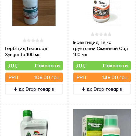
Інсектицид Твікс
Гербіцид Гезагард
грунтовий Сімейний Сад
Syngenta 100 мл
100 мл
ДЦ:
Показати
ДЦ:
Показати
PPЦ:
106.00 грн
PPЦ:
148.00 грн
до Drop товарів
до Drop товарів