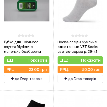
Губка для шкіряного
Носки-следы мужские
взуття Blyskavka
однотонные V&T Socks
маленька безбарвна
светло-серые р. 39-41
ДЦ:
Показати
ДЦ:
Показати
PPЦ:
23.00 грн
PPЦ:
50.00 грн
до Drop товарів
до Drop товарів