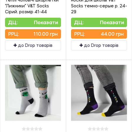
"Лижники" V&T Socks
Socks темно-серые р. 24-
Сірий. розмір 41-44
29
ДЦ:
Показати
ДЦ:
Показати
PPЦ:
110.00 грн
PPЦ:
44.00 грн
до Drop товарів
до Drop товарів