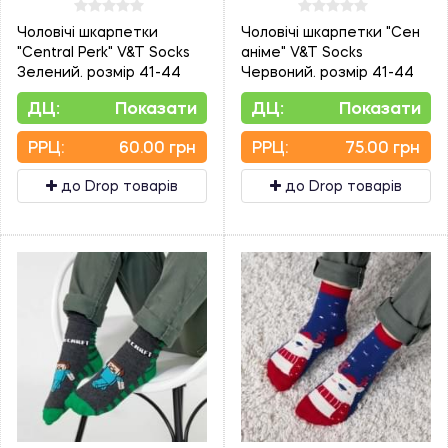
Чоловічі шкарпетки
Чоловічі шкарпетки "Сен
"Central Perk" V&T Socks
аніме" V&T Socks
Зелений. розмір 41-44
Червоний. розмір 41-44
ДЦ:
Показати
ДЦ:
Показати
PPЦ:
60.00 грн
PPЦ:
75.00 грн
до Drop товарів
до Drop товарів