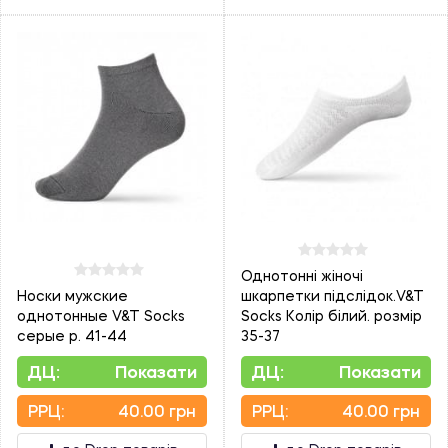
Однотонні жіночі
Носки мужские
шкарпетки підслідок.V&T
однотонные V&T Socks
Socks Колір білий. розмір
серые р. 41-44
35-37
ДЦ:
Показати
ДЦ:
Показати
PPЦ:
40.00 грн
PPЦ:
40.00 грн