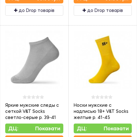
до Drop товарів
до Drop товарів
Яркие мужские следы с
Носки мужские с
сеткой V&T Socks
надписью 18+ V&T Socks
светло-серые р. 39-41
желтые р. 41-45
ДЦ:
Показати
ДЦ:
Показати