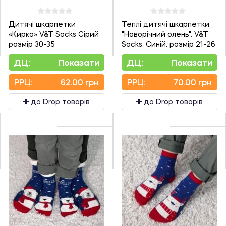
Дитячі шкарпетки
Теплі дитячі шкарпетки
«Кирка» V&T Socks Сірий
"Новорічний олень". V&T
розмір 30-35
Socks. Синій. розмір 21-26
ДЦ:
Показати
ДЦ:
Показати
PPЦ:
62.00 грн
PPЦ:
70.00 грн
до Drop товарів
до Drop товарів