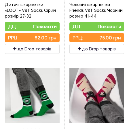
Дитячі шкарпетки
Чоловічі шкарпетки
«LOOT» V&T Socks Сірий
Friends V&T Socks Чорний.
розмір 27-32
розмір 41-44
ДЦ:
Показати
ДЦ:
Показати
PPЦ:
62.00 грн
PPЦ:
75.00 грн
до Drop товарів
до Drop товарів