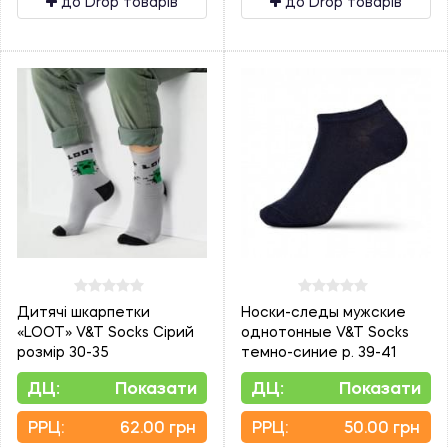
до Drop товарів
до Drop товарів
Дитячі шкарпетки
Носки-следы мужские
«LOOT» V&T Socks Сірий
однотонные V&T Socks
розмір 30-35
темно-синие р. 39-41
ДЦ:
Показати
ДЦ:
Показати
PPЦ:
62.00 грн
PPЦ:
50.00 грн