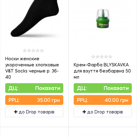
Носки женские
укороченные хлопковые
Крем-Фарба BLYSKAVKA
V&T Socks черные р. 36-
для взуття безбарвна 50
40
мл
ДЦ:
Показати
ДЦ:
Показати
PPЦ:
35.00 грн
PPЦ:
40.00 грн
до Drop товарів
до Drop товарів