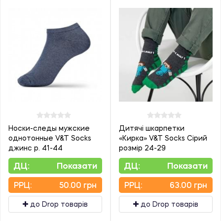
Носки-следы мужские
Дитячі шкарпетки
однотонные V&T Socks
«Кирка» V&T Socks Сірий
джинс р. 41-44
розмір 24-29
ДЦ:
Показати
ДЦ:
Показати
PPЦ:
50.00 грн
PPЦ:
63.00 грн
до Drop товарів
до Drop товарів