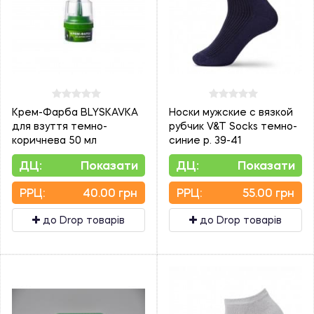
Крем-Фарба BLYSKAVKA
Носки мужские с вязкой
для взуття темно-
рубчик V&T Socks темно-
коричнева 50 мл
синие р. 39-41
ДЦ:
Показати
ДЦ:
Показати
PPЦ:
40.00 грн
PPЦ:
55.00 грн
до Drop товарів
до Drop товарів