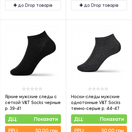
до Drop товарів
до Drop товарів
Яркие мужские следы с
Носки-следы мужские
сеткой V&T Socks черные
однотонные V&T Socks
р. 39-41
темно-серые р. 44-47
ДЦ:
Показати
ДЦ:
Показати
PPЦ:
50.00 грн
PPЦ:
50.00 грн