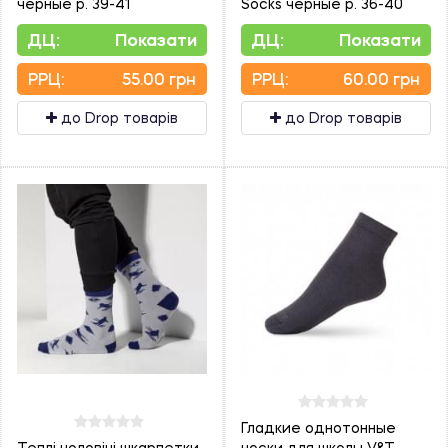
черные р. 39-41
Socks черные р. 36-40
ДЦ:
Показати
ДЦ:
Показати
PPЦ:
55.00 грн
PPЦ:
60.00 грн
до Drop товарів
до Drop товарів
Гладкие однотонные
Теплі чоловічі шкарпетки
носки для школы V&T