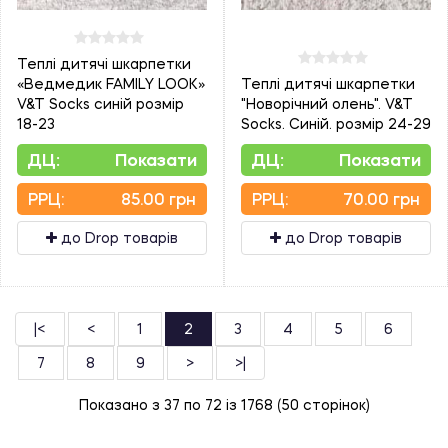
Теплі дитячі шкарпетки
«Ведмедик FAMILY LOOK»
Теплі дитячі шкарпетки
V&T Socks синій розмір
"Новорічний олень". V&T
18-23
Socks. Синій. розмір 24-29
ДЦ:
Показати
ДЦ:
Показати
PPЦ:
85.00 грн
PPЦ:
70.00 грн
до Drop товарів
до Drop товарів
|<
<
1
2
3
4
5
6
7
8
9
>
>|
Показано з 37 по 72 із 1768 (50 сторінок)