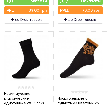
ДЦ:
Показати
ДЦ:
Показати
PPЦ:
33.00 грн
PPЦ:
70.00 грн
до Drop товарів
до Drop товарів
Носки мужские
классические
Носки женские с
однотонные V&T Socks
пушистыми цветами V&T