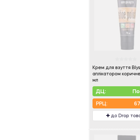
Крем для взуття Blys
аплікатором коричн
мл
ДЦ:
По
PPЦ:
67
до Drop тов