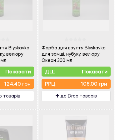
тя Blyskavka
Фарба для взуття Blyskavka
ку, велюру
для замші, нубуку, велюру
 мл
Океан 300 мл
Показати
ДЦ:
Показати
124.40 грн
PPЦ:
108.00 грн
p товарів
до Drop товарів