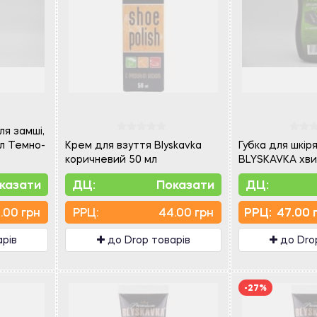
я замші,
мл Темно-
Крем для взуття Blyskavka
Губка для шкір
коричневий 50 мл
BLYSKAVKA хви
казати
ДЦ:
Показати
ДЦ:
.00 грн
PPЦ:
44.00 грн
PPЦ:
47.00 
арів
до Drop товарів
до Dro
-27%