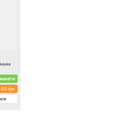
skavka
казати
.00 грн
арів