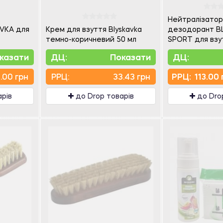
Нейтралізатор
VKA для
Крем для взуття Blyskavka
дезодорант B
темно-коричневий 50 мл
SPORT для взут
казати
ДЦ:
Показати
ДЦ:
.00 грн
PPЦ:
33.43 грн
PPЦ:
113.00 
арів
до Drop товарів
до Dro