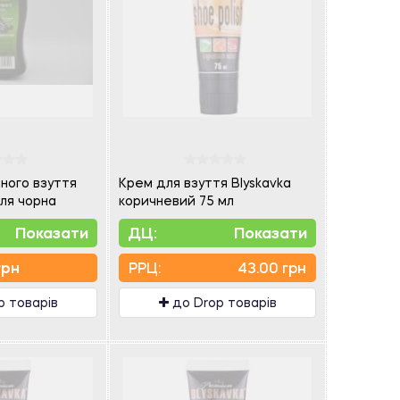
яного взуття
Крем для взуття Blyskavka
ля чорна
коричневий 75 мл
Показати
ДЦ:
Показати
грн
PPЦ:
43.00 грн
p товарів
до Drop товарів