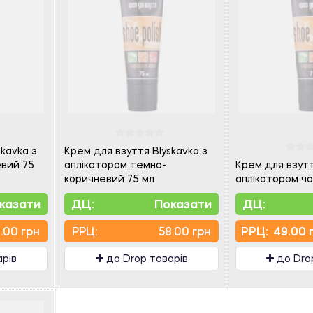
kavka з
Крем для взуття Blyskavka з
евий 75
аплікатором темно-
Крем для взутт
коричневий 75 мл
аплікатором чо
казати
ДЦ:
Показати
ДЦ:
.00 грн
PPЦ:
58.00 грн
PPЦ:
49.00 
арів
до Drop товарів
до Dro