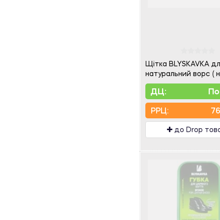
Щітка BLYSKAVKA дл
натуральний ворс ( 
ДЦ:
По
PPЦ:
76
до Drop тов