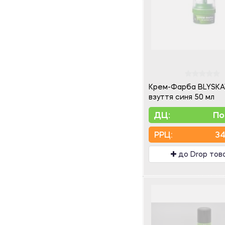
Крем-Фарба BLYSKA
взуття синя 50 мл
ДЦ:
По
PPЦ:
34
до Drop тов