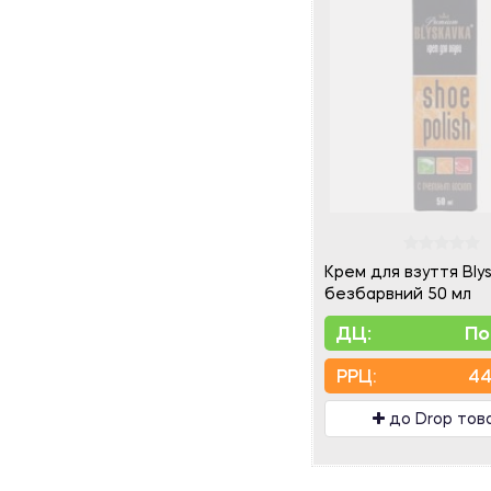
Крем для взуття Bly
безбарвний 50 мл
ДЦ:
По
PPЦ:
44
до Drop тов