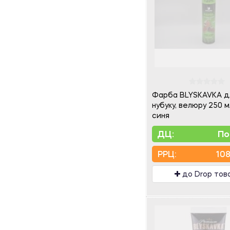
Фарба BLYSKAVKA дл
нубуку, велюру 250 
синя
ДЦ:
По
PPЦ:
108
до Drop тов