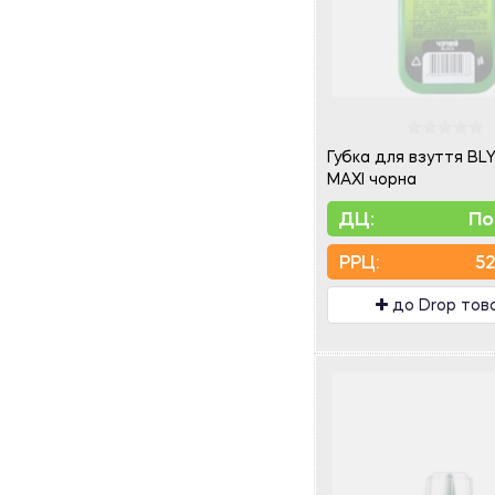
Губка для взуття B
MAXI чорна
ДЦ:
По
PPЦ:
52
до Drop тов