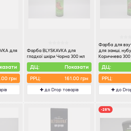
Фарба для взут
VKA для
Фарба BLYSKAVKA для
для замші, нубу
гладкої шкіри Чорна 300 мл
Коричнева 300
казати
ДЦ:
Показати
ДЦ:
.00 грн
PPЦ:
161.00 грн
PPЦ:
арів
до Drop товарів
до Dro
-28%