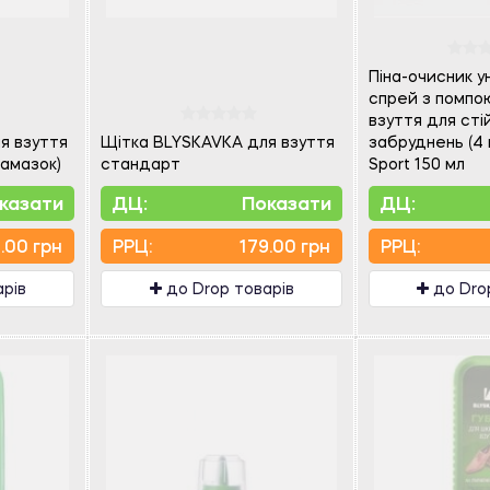
Піна-очисник у
спрей з помпою
взуття для сті
я взуття
Щітка BLYSKAVKA для взуття
забруднень (4
намазок)
стандарт
Sport 150 мл
казати
ДЦ:
Показати
ДЦ:
.00 грн
PPЦ:
179.00 грн
PPЦ:
арів
до Drop товарів
до Dro