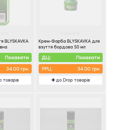
ття BLYSKAVKA
Крем-Фарба BLYSKAVKA для
вна
взуття бордова 50 мл
Показати
ДЦ:
Показати
34.00 грн
PPЦ:
34.00 грн
p товарів
до Drop товарів