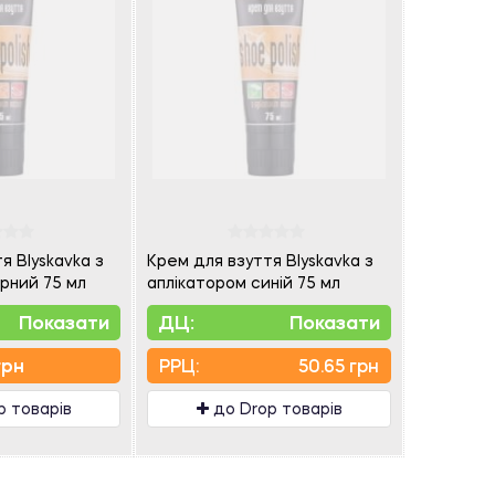
я Blyskavka з
Крем для взуття Blyskavka з
рний 75 мл
аплікатором синій 75 мл
Показати
ДЦ:
Показати
грн
PPЦ:
50.65 грн
p товарів
до Drop товарів