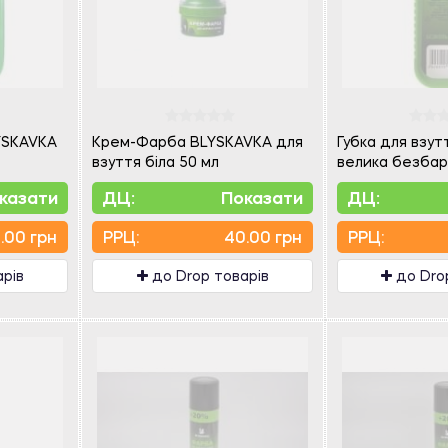
LYSKAVKA
Крем-Фарба BLYSKAVKA для
Губка для взу
взуття біла 50 мл
велика безбар
казати
ДЦ:
Показати
ДЦ:
.00 грн
PPЦ:
40.00 грн
PPЦ:
арів
до Drop товарів
до Dro