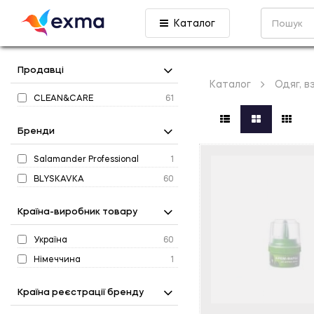
Каталог
Продавці
Каталог
Одяг, в
CLEAN&CARE
61
Бренди
Salamander Professional
1
BLYSKAVKA
60
Країна-виробник товару
Україна
60
Німеччина
1
Країна реєстрації бренду