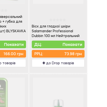
ніверсальний
 + губка для
йких
Віск для гладкої шкіри
 шт) BLYSKAVKA
Salamander Professional
Dubbin 100 мл Нейтральний
Показати
ДЦ:
Показати
166.00 грн
PPЦ:
73.98 грн
p товарів
до Drop товарів