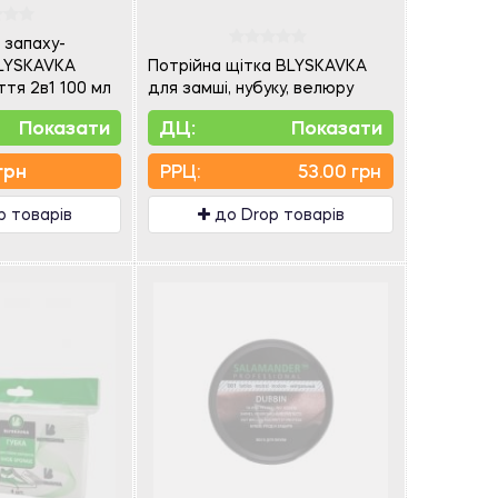
 запаху-
LYSKAVKA
Потрійна щітка BLYSKAVKA
тя 2в1 100 мл
для замші, нубуку, велюру
Показати
ДЦ:
Показати
грн
PPЦ:
53.00 грн
p товарів
до Drop товарів