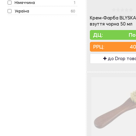
Німеччина
1
Україна
60
Крем-Фарба BLYSKA
взуття чорна 50 мл
ДЦ:
По
PPЦ:
40
до Drop тов