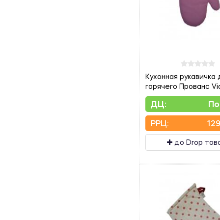
Кухонная рукавичка 
горячего Прованс Vi
ДЦ:
По
PPЦ:
129
до Drop тов