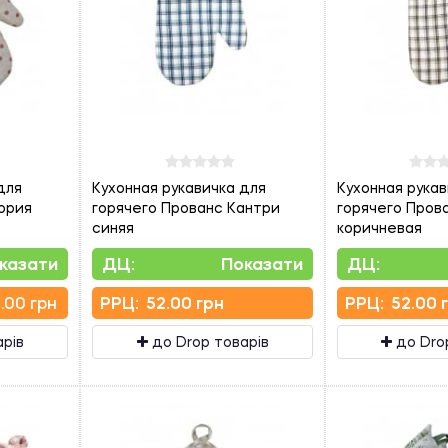
для
Кухонная рукавичка для
Кухонная рукав
ория
горячего Прованс Кантри
горячего Пров
синяя
коричневая
казати
ДЦ:
Показати
ДЦ:
.00 грн
PPЦ:
52.00 грн
PPЦ:
52.00 
арів
до Drop товарів
до Dro