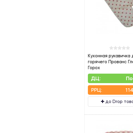
Кухонная рукавичка 
горячего Прованс Гл
Горох
ДЦ:
По
PPЦ:
114
до Drop тов