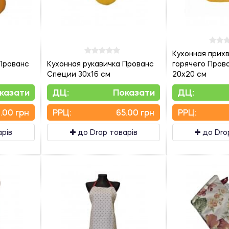
Кухонная прих
 Прованс
Кухонная рукавичка Прованс
горячего Пров
Специи 30х16 см
20х20 см
казати
ДЦ:
Показати
ДЦ:
.00 грн
PPЦ:
65.00 грн
PPЦ:
арів
до Drop товарів
до Dro