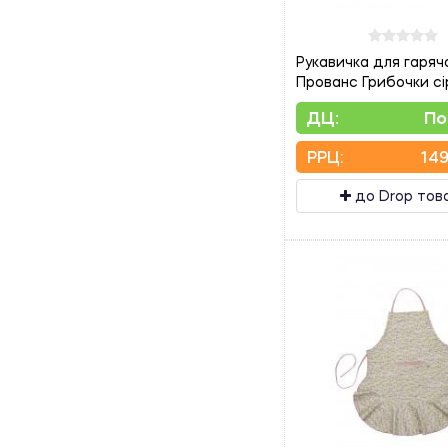
Рукавичка для гаряч
Прованс Грибочки сі
ДЦ:
По
PPЦ:
149
до Drop тов