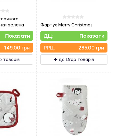
гарячого
нки зелена
Фартух Merry Christmas
Показати
ДЦ:
Показати
149.00 грн
PPЦ:
265.00 грн
p товарів
до Drop товарів