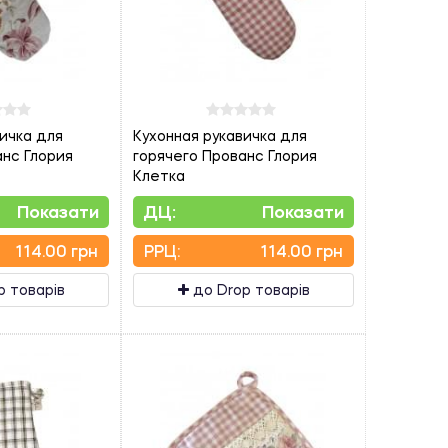
ичка для
Кухонная рукавичка для
анс Глория
горячего Прованс Глория
Клетка
Показати
ДЦ:
Показати
114.00 грн
PPЦ:
114.00 грн
p товарів
до Drop товарів