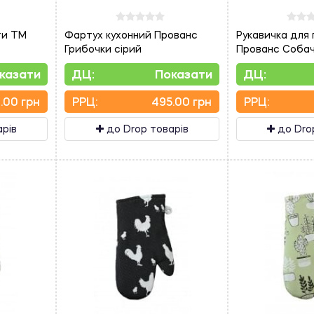
ти ТМ
Фартух кухонний Прованс
Рукавичка для 
Грибочки сірий
Прованс Собач
казати
ДЦ:
Показати
ДЦ:
.00 грн
PPЦ:
495.00 грн
PPЦ:
арів
до Drop товарів
до Dro