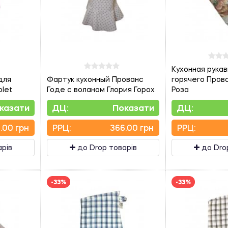
Кухонная рукав
для
Фартук кухонный Прованс
горячего Пров
olet
Годе с воланом Глория Горох
Роза
казати
ДЦ:
Показати
ДЦ:
.00 грн
PPЦ:
366.00 грн
PPЦ:
арів
до Drop товарів
до Dro
-33%
-33%