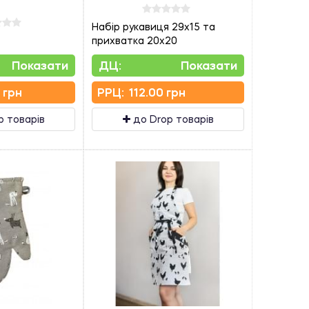
Набір рукавиця 29х15 та
прихватка 20х20
Показати
ДЦ:
Показати
 грн
PPЦ:
112.00 грн
p товарів
до Drop товарів