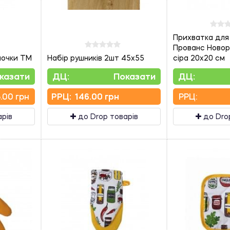
Прихватка для
Прованс Новорі
лочки ТМ
Набір рушників 2шт 45х55
сіра 20х20 см
казати
ДЦ:
Показати
ДЦ:
.00 грн
PPЦ:
146.00 грн
PPЦ:
арів
до Drop товарів
до Dro