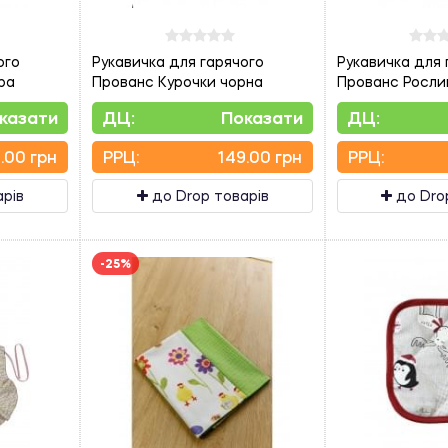
ого
Рукавичка для гарячого
Рукавичка для 
ра
Прованс Курочки чорна
Прованс Росли
казати
ДЦ:
Показати
ДЦ:
.00 грн
PPЦ:
149.00 грн
PPЦ:
арів
до Drop товарів
до Dro
-25%