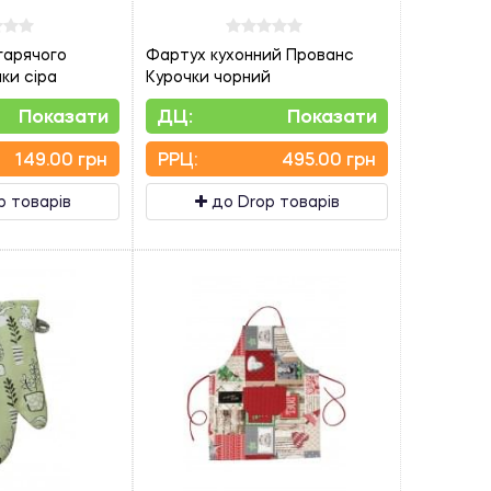
гарячого
Фартух кухонний Прованс
ки сіра
Курочки чорний
Показати
ДЦ:
Показати
149.00 грн
PPЦ:
495.00 грн
p товарів
до Drop товарів