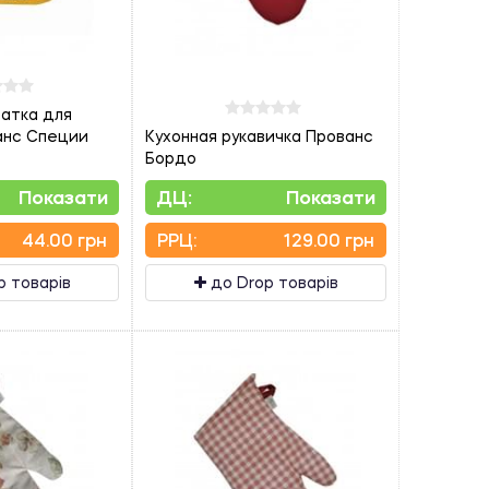
ватка для
анс Специи
Кухонная рукавичка Прованс
Бордо
Показати
ДЦ:
Показати
44.00 грн
PPЦ:
129.00 грн
p товарів
до Drop товарів