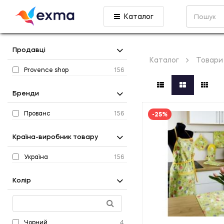
Каталог
Продавці
Каталог
Товари
Provence shop
156
Бренди
Прованс
156
-25%
Країна-виробник товару
Україна
156
Колір
Чорний
4