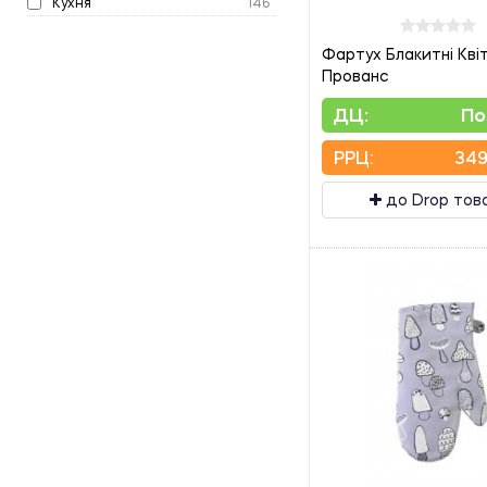
Кухня
146
Білий + світло бірюзовий
2
Фартух Блакитні Кві
Білий + Сірий
6
Прованс
Хакі
2
ДЦ:
По
Бежевий
11
Малиновий
1
PPЦ:
349
З принтом
2
до Drop тов
Біло-жовтий
2
Білий із блакитним
2
Біло-сірий
3
Біло-червоний
1