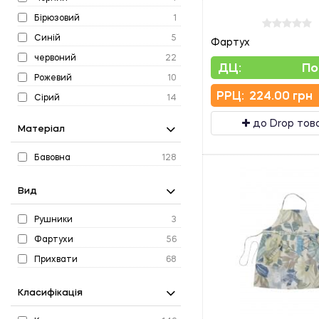
Бірюзовий
1
Синій
5
Фартух
червоний
22
ДЦ:
По
Рожевий
10
PPЦ:
224.00 грн
Сірий
14
Жовтий
1
до Drop тов
Матеріал
Білий
1
Зелений
Бавовна
128
13
Коричневий
5
Вид
Помаранчевий
1
Блакитний
3
Рушники
3
Фіолетовий
5
Фартухи
56
Бордовий
2
Прихвати
68
Різнокольоровий
5
Класифікація
Жовто-зелений
3
Бузковий
7