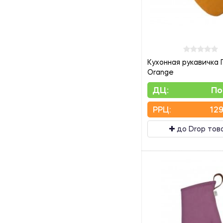
Кухонная рукавичка
Orange
ДЦ:
По
PPЦ:
129
до Drop тов