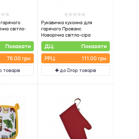
 гарячого
Рукавичка кухонна для
чна світло-
гарячого Прованс
Новорічна світло-сіра
Показати
ДЦ:
Показати
76.00 грн
PPЦ:
111.00 грн
p товарів
до Drop товарів