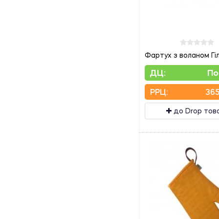
Фартух з воланом Гі
ДЦ:
По
PPЦ:
365
до Drop тов