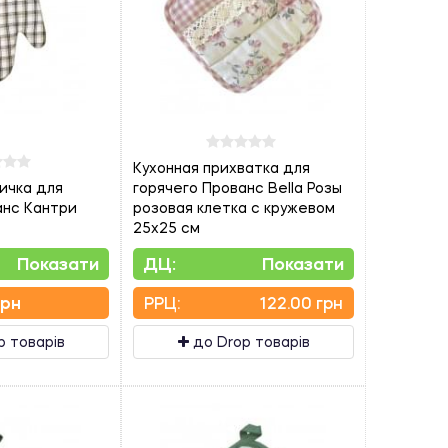
Кухонная прихватка для
ичка для
горячего Прованс Bella Розы
анс Кантри
розовая клетка с кружевом
25х25 см
Показати
ДЦ:
Показати
грн
PPЦ:
122.00 грн
p товарів
до Drop товарів