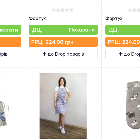
Фартух
Фартух
казати
ДЦ:
Показати
ДЦ:
PPЦ:
224.00 грн
PPЦ:
224.00
арів
до Drop товарів
до Dro