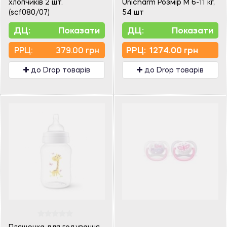
хлопчиків 2 шт.
Unicharm Розмір M 6-11 кг,
(scf080/07)
54 шт
ДЦ:
Показати
ДЦ:
Показати
PPЦ:
379.00 грн
PPЦ:
1274.00 грн
до Drop товарів
до Drop товарів
Пляшечка для годування