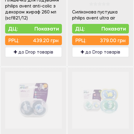
philips avent anti-colic з
декором жираф 260 мл
Силіконова пустушка
(scf821/12)
philips avent ultra air
ДЦ:
Показати
ДЦ:
Показати
PPЦ:
439.20 грн
PPЦ:
379.00 грн
до Drop товарів
до Drop товарів