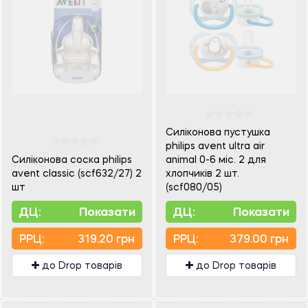
Силіконова пустушка
philips avent ultra air
Силіконова соска philips
animal 0-6 міс. 2 для
avent classic (scf632/27) 2
хлопчиків 2 шт.
шт
(scf080/05)
ДЦ:
Показати
ДЦ:
Показати
PPЦ:
319.20 грн
PPЦ:
379.00 грн
до Drop товарів
до Drop товарів