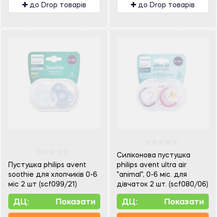
до Drop товарів
до Drop товарів
Силіконова пустушка
Пустушка philips avent
philips avent ultra air
soothie для хлопчиків 0-6
"animal", 0-6 міс. для
міс 2 шт (scf099/21)
дівчаток 2 шт. (scf080/06)
ДЦ:
Показати
ДЦ:
Показати