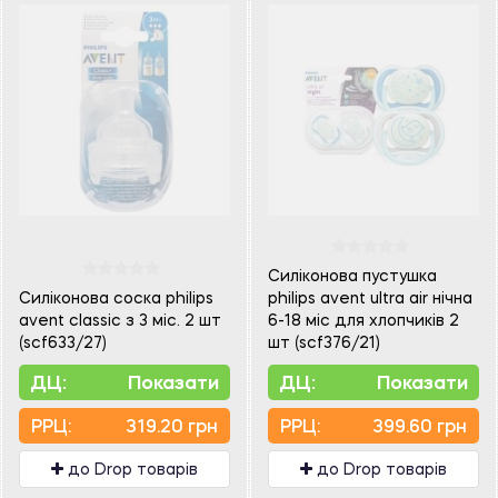
Силіконова пустушка
Силіконова соска philips
philips avent ultra air нічна
avent classic з 3 міс. 2 шт
6-18 міс для хлопчиків 2
(scf633/27)
шт (scf376/21)
ДЦ:
Показати
ДЦ:
Показати
PPЦ:
319.20 грн
PPЦ:
399.60 грн
до Drop товарів
до Drop товарів