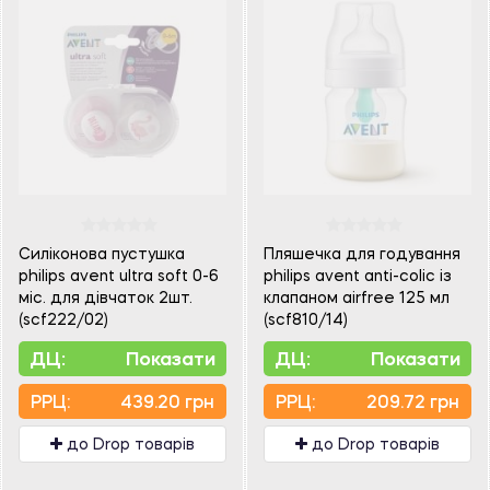
Силіконова пустушка
Пляшечка для годування
philips avent ultra soft 0-6
philips avent anti-сolic із
міс. для дівчаток 2шт.
клапаном airfree 125 мл
(scf222/02)
(scf810/14)
ДЦ:
Показати
ДЦ:
Показати
PPЦ:
439.20 грн
PPЦ:
209.72 грн
до Drop товарів
до Drop товарів