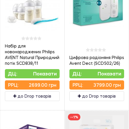
Набір для
новонароджених Philips
AVENT Natural Природний
Цифрова радіоняня Philips
потік SCD838/11
Avent Dect (SCD502/26)
ДЦ:
Показати
ДЦ:
Показати
PPЦ:
2699.00 грн
PPЦ:
3799.00 грн
до Drop товарів
до Drop товарів
--1%