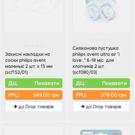
Силіконова пустушка
Захисні накладки на
philips avent ultra air "i
соски philips avent
love…" 6-18 міс. для
маленькі 2 шт. х 15 мм
хлопчиків 2 шт.
(scf153/01)
(scf080/03)
ДЦ:
Показати
ДЦ:
Показати
PPЦ:
549.00 грн
PPЦ:
379.00 грн
до Drop товарів
до Drop товарів