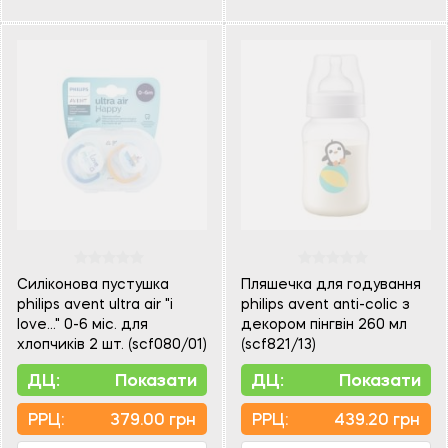
Силіконова пустушка
Пляшечка для годування
philips avent ultra air "i
philips avent anti-colic з
love…" 0-6 міс. для
декором пінгвін 260 мл
хлопчиків 2 шт. (scf080/01)
(scf821/13)
ДЦ:
Показати
ДЦ:
Показати
PPЦ:
379.00 грн
PPЦ:
439.20 грн