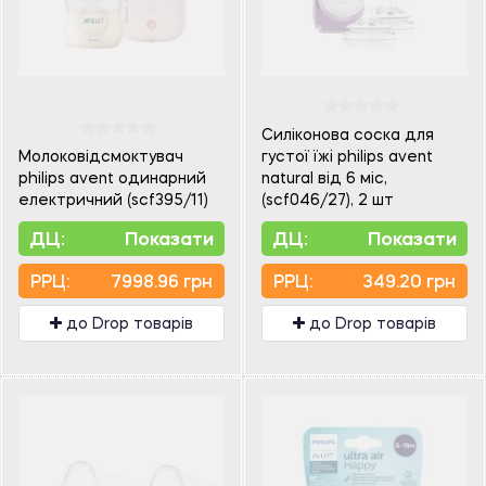
Силіконова соска для
Молоковідсмоктувач
густої їжі philips avent
philips avent одинарний
natural від 6 міс,
електричний (scf395/11)
(scf046/27), 2 шт
ДЦ:
Показати
ДЦ:
Показати
PPЦ:
7998.96 грн
PPЦ:
349.20 грн
до Drop товарів
до Drop товарів