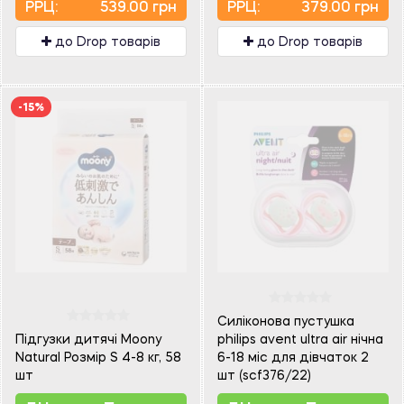
PPЦ:
539.00 грн
PPЦ:
379.00 грн
до Drop товарів
до Drop товарів
-15%
Силіконова пустушка
Підгузки дитячі Moony
philips avent ultra air нічна
Natural Розмір S 4-8 кг, 58
6-18 міс для дівчаток 2
шт
шт (scf376/22)